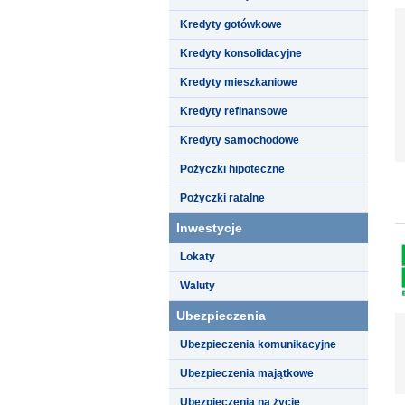
Kredyty gotówkowe
Kredyty konsolidacyjne
Kredyty mieszkaniowe
Kredyty refinansowe
Kredyty samochodowe
Pożyczki hipoteczne
Pożyczki ratalne
Inwestycje
Lokaty
Waluty
Ubezpieczenia
Ubezpieczenia komunikacyjne
Ubezpieczenia majątkowe
Ubezpieczenia na życie