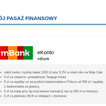
ÓJ PASAŻ FINANSOWY
KREDYTY MIESZKANIOWE, KONT
eKonto
mBank
załóż konto i zyskaj nawet 1010 zł oraz 5,3% w skali roku na Moje Cele
0 zł za otwarcie i prowadzenie Twojego konta
0 zł za wypłaty ze wszystkich bankomatów w Polsce od 300 zł i wypłaty
z bankomatów za granicą
0 zł za kartę przy łącznej kwocie transakcji nią na 350 zł w miesiącu
0 zł za płatności BLIK w sklepach i internecie