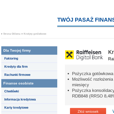
TWÓJ PASAŻ FINA
Strona Główna
Kredyty gotówkowe
Dla Twojej firmy
Kr
Faktoring
Rai
Kredyty dla firm
Pożyczka gotówkowa 
Rachunki firmowe
Możliwość rozłożenia
Finanse osobiste
miesięcy
Pożyczka konsolidac
Chwilówki
RDB848 (RRSO 8,48
Informacja kredytowa
Karty kredytowe
Złóż wniosek