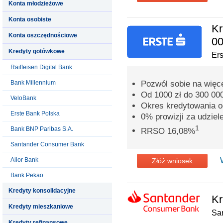
Konta młodzieżowe
Konta osobiste
Kr
Konta oszczędnościowe
00
Kredyty gotówkowe
Er
Raiffeisen Digital Bank
Bank Millennium
Pozwól sobie na więc
Od 1000 zł do 300 000
VeloBank
Okres kredytowania o
Erste Bank Polska
0% prowizji za udziel
1
Bank BNP Paribas S.A.
RRSO 16,08%
Santander Consumer Bank
Alior Bank
Złóż wniosek
Bank Pekao
Kredyty konsolidacyjne
Kr
Kredyty mieszkaniowe
Sa
Kredyty refinansowe