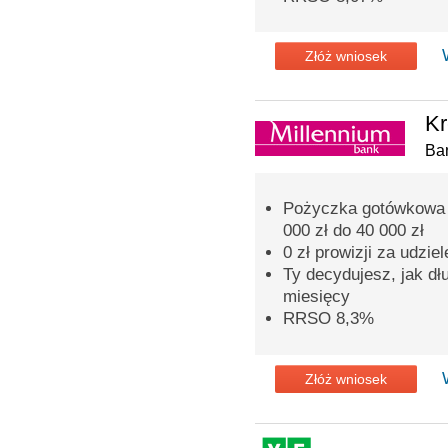
Złóż wniosek
Kr
Ba
Pożyczka gotówkowa o
000 zł do 40 000 zł
0 zł prowizji za udzie
Ty decydujesz, jak dł
miesięcy
RRSO 8,3%
Złóż wniosek