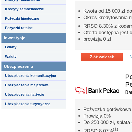
Kredyty samochodowe
Kwota od 15 000 zł do
Okres kredytowania 
Pożyczki hipoteczne
RRSO 8,30% z kode
Pożyczki ratalne
Oferta dostępna jest
Inwestycje
prowizja 0 zł
Lokaty
Waluty
Złóż wniosek
Ubezpieczenia
P
Ubezpieczenia komunikacyjne
Pe
Ubezpieczenia majątkowe
Ba
Ubezpieczenia na życie
Ubezpieczenia turystyczne
Pożyczka gotówkowa n
Prowizja 0%
Do 250 000 zł, spłata 
(1)
RRSO 8,07%