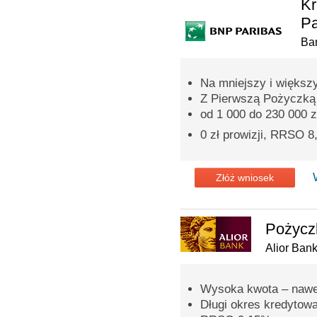
Kr
Pa
Ba
Na mniejszy i większ
Z Pierwszą Pożyczką p
od 1 000 do 230 000 z
0 zł prowizji, RRSO 
Złóż wniosek
Pożycz
Alior Ban
Wysoka kwota – nawet
Długi okres kredytowan