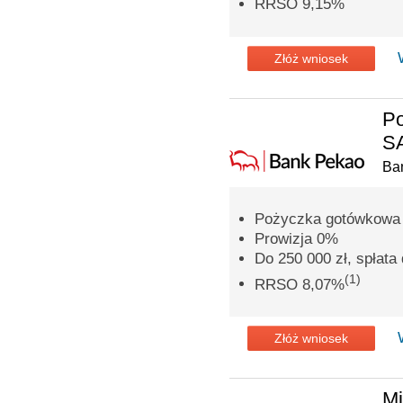
RRSO 9,15%
Złóż wniosek
P
SA
Ba
Pożyczka gotówkowa n
Prowizja 0%
Do 250 000 zł, spłata 
(1)
RRSO 8,07%
Złóż wniosek
Mi