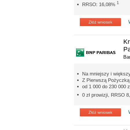
1
RRSO: 16,08%
Złóż wniosek
Kr
Pa
Ba
Na mniejszy i większ
Z Pierwszą Pożyczką p
od 1 000 do 230 000 z
0 zł prowizji, RRSO 
Złóż wniosek