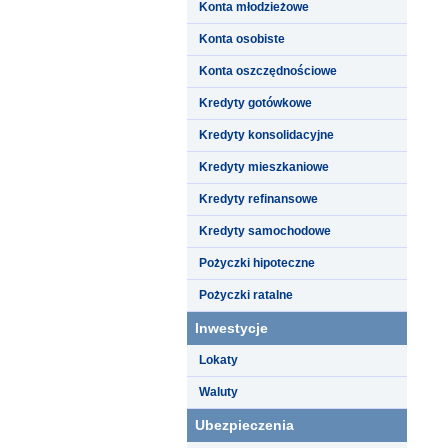
Konta młodzieżowe
Konta osobiste
Konta oszczędnościowe
Kredyty gotówkowe
Kredyty konsolidacyjne
Kredyty mieszkaniowe
Kredyty refinansowe
Kredyty samochodowe
Pożyczki hipoteczne
Pożyczki ratalne
Inwestycje
Lokaty
Waluty
Ubezpieczenia