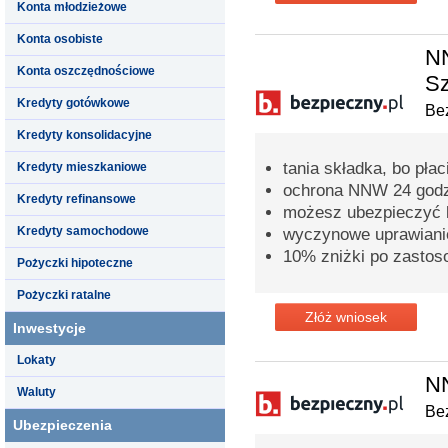
Konta młodzieżowe
Konta osobiste
NN
Konta oszczędnościowe
Sz
Kredyty gotówkowe
Bez
Kredyty konsolidacyjne
tania składka, bo pła
Kredyty mieszkaniowe
ochrona NNW 24 godz
Kredyty refinansowe
możesz ubezpieczyć ki
Kredyty samochodowe
wyczynowe uprawianie
10% zniżki po zastos
Pożyczki hipoteczne
Pożyczki ratalne
Złóż wniosek
Inwestycje
Lokaty
N
Waluty
Bez
Ubezpieczenia