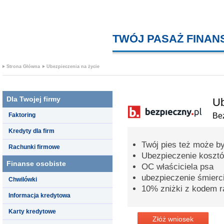
TWÓJ PASAŻ FINA
Strona Główna
Ubezpieczenia na życie
Dla Twojej firmy
Ub
Faktoring
Bez
Kredyty dla firm
Twój pies też może b
Rachunki firmowe
Ubezpieczenie kosztó
Finanse osobiste
OC właściciela psa
ubezpieczenie śmierc
Chwilówki
10% zniżki z kodem 
Informacja kredytowa
Karty kredytowe
Złóż wniosek