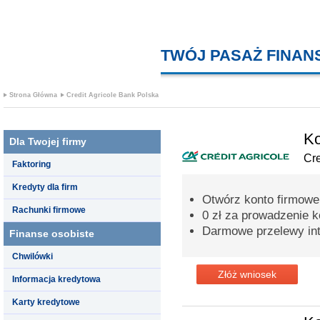
TWÓJ PASAŻ FINA
Strona Główna
Credit Agricole Bank Polska
Ko
Dla Twojej firmy
Cre
Faktoring
Kredyty dla firm
Otwórz konto firmowe 
Rachunki firmowe
0 zł za prowadzenie k
Darmowe przelewy int
Finanse osobiste
Chwilówki
Złóż wniosek
Informacja kredytowa
Karty kredytowe