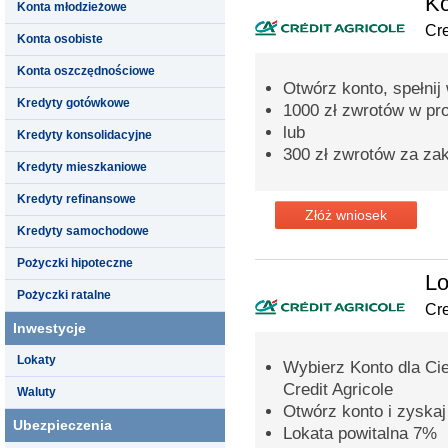
Ko
Konta młodzieżowe
Cre
Konta osobiste
Konta oszczędnościowe
Otwórz konto, spełnij 
Kredyty gotówkowe
1000 zł zwrotów w pr
lub
Kredyty konsolidacyjne
300 zł zwrotów za za
Kredyty mieszkaniowe
Kredyty refinansowe
Złóż wniosek
Kredyty samochodowe
Pożyczki hipoteczne
Lo
Pożyczki ratalne
Cre
Inwestycje
Lokaty
Wybierz Konto dla Cie
Credit Agricole
Waluty
Otwórz konto i zyskaj
Ubezpieczenia
Lokata powitalna 7%