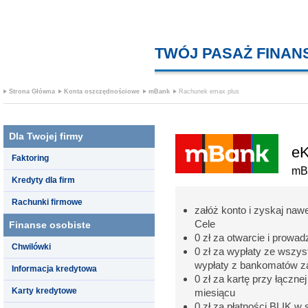
TWÓJ PASAŻ FINA
Strona Główna
Konta oszczędnościowe
mBank
Rachunek emax plus
Dla Twojej firmy
eK
Faktoring
mB
Kredyty dla firm
Rachunki firmowe
załóż konto i zyskaj naw
Cele
Finanse osobiste
0 zł za otwarcie i prowa
Chwilówki
0 zł za wypłaty ze wszys
wypłaty z bankomatów za
Informacja kredytowa
0 zł za kartę przy łączne
Karty kredytowe
miesiącu
0 zł za płatności BLIK w 