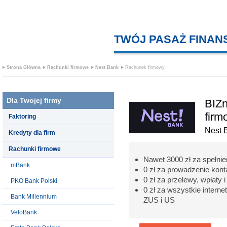
TWÓJ PASAŻ FINA
Strona Główna
Rachunki firmowe
Nest Bank
Rachunek firmowy
Dla Twojej firmy
BIZn
firm
Faktoring
Nest 
Kredyty dla firm
Rachunki firmowe
Nawet 3000 zł za spełni
mBank
0 zł za prowadzenie kon
0 zł za przelewy, wpłaty 
PKO Bank Polski
0 zł za wszystkie interne
Bank Millennium
ZUS i US
VeloBank