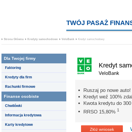
TWÓJ PASAŻ FINA
Strona Główna
Kredyty samochodowe
VeloBank
Kredyt samochodowy
Dla Twojej firmy
Kredyt sa
Faktoring
VeloBank
Kredyty dla firm
Rachunki firmowe
Ruszaj po nowe auto!
Finanse osobiste
Kredyt weź 100% zdal
Kwota kredytu do 300 
Chwilówki
1
RRSO 15,80%
Informacja kredytowa
Karty kredytowe
Złóż wniosek