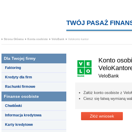
TWÓJ PASAŻ FINA
Strona Główna
Konta osobiste
VeloBank
Velokonto kantor
Dla Twojej firmy
Konto osobi
VeloKanto
Faktoring
VeloBank
Kredyty dla firm
Rachunki firmowe
Załóż konto osobiste z Vel
Finanse osobiste
Ciesz się łatwą wymianą wal
Chwilówki
Informacja kredytowa
Złóż wniosek
Karty kredytowe