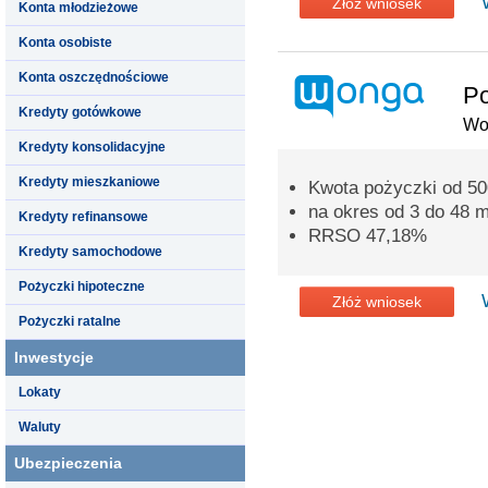
Złóż wniosek
Konta młodzieżowe
Konta osobiste
Konta oszczędnościowe
Po
Kredyty gotówkowe
Wo
Kredyty konsolidacyjne
Kredyty mieszkaniowe
Kwota pożyczki od 500
na okres od 3 do 48 m
Kredyty refinansowe
RRSO 47,18%
Kredyty samochodowe
Pożyczki hipoteczne
Złóż wniosek
Pożyczki ratalne
Inwestycje
Lokaty
Waluty
Ubezpieczenia