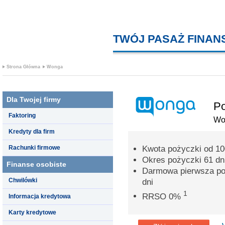
TWÓJ PASAŻ FINA
Strona Główna
Wonga
Dla Twojej firmy
Po
Faktoring
Wo
Kredyty dla firm
Rachunki firmowe
Kwota pożyczki od 100
Okres pożyczki 61 dn
Finanse osobiste
Darmowa pierwsza poż
Chwilówki
dni
1
RRSO 0%
Informacja kredytowa
Karty kredytowe