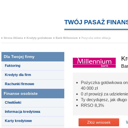
TWÓJ PASAŻ FINA
Strona Główna
Kredyty gotówkowe
Bank Millennium
Pozyczka online afiliacja
Dla Twojej firmy
Kr
Faktoring
Ban
Kredyty dla firm
Pożyczka gotówkowa onli
Rachunki firmowe
40 000 zł
Finanse osobiste
0 zł prowizji za udzieleni
Ty decydujesz, jak długo
Chwilówki
RRSO 8,3%
Informacja kredytowa
Karty kredytowe
Złóż wniosek