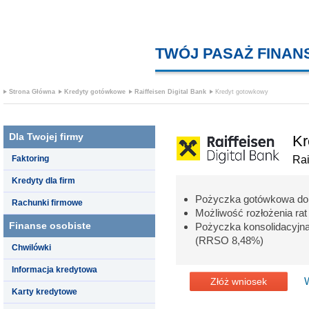
TWÓJ PASAŻ FINA
Strona Główna
Kredyty gotówkowe
Raiffeisen Digital Bank
Kredyt gotowkowy
Dla Twojej firmy
Kr
Faktoring
Rai
Kredyty dla firm
Pożyczka gotówkowa do 
Rachunki firmowe
Możliwość rozłożenia ra
Finanse osobiste
Pożyczka konsolidacyj
(RRSO 8,48%)
Chwilówki
Informacja kredytowa
Złóż wniosek
Karty kredytowe