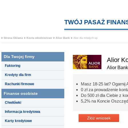
TWÓJ PASAŻ FINA
Strona Główna
Konta młodzieżowe
Alior Bank
Alior dla mlodych sp
Dla Twojej firmy
Alior K
Faktoring
Alior Bank
Kredyty dla firm
Masz 18-25 lat? Ogarnij A
Rachunki firmowe
0 zł za prowadzenie kon
Finanse osobiste
Do 500 zł dla Ciebie z
5,2% na Koncie Oszczęd
Chwilówki
Informacja kredytowa
Złóż wniosek
Karty kredytowe