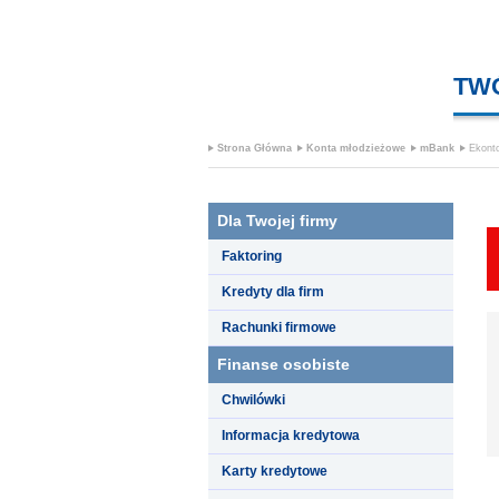
TW
Strona Główna
Konta młodzieżowe
mBank
Ekont
Dla Twojej firmy
Faktoring
Kredyty dla firm
Rachunki firmowe
Finanse osobiste
Chwilówki
Informacja kredytowa
Karty kredytowe