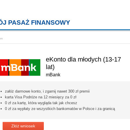
ÓJ PASAŻ FINANSOWY
KREDYTY MIESZKANIOWE, KONT
om
eKonto dla młodych (13-17
lat)
mBank
załóż darmowe konto, i zgarnij nawet 300 zł premii
karta Visa Podróże na 12 miesięcy za 0 zł
0 zł za kartę, która wygląda tak jak chcesz
0 zł za wypłaty ze wszystkich bankomatów w Polsce i za granicą
Złóż wniosek