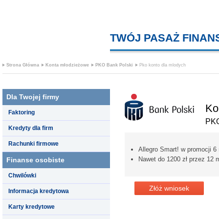
TWÓJ PASAŻ FINA
Strona Główna
Konta młodzieżowe
PKO Bank Polski
Pko konto dla mlodych
Dla Twojej firmy
Ko
Faktoring
PKO
Kredyty dla firm
Rachunki firmowe
Allegro Smart! w promocji 6
Nawet do 1200 zł przez 12 
Finanse osobiste
Chwilówki
Złóż wniosek
Informacja kredytowa
Karty kredytowe